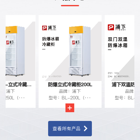
箱-立式冷藏柜
防爆立式冷藏柜200L
浦下双温防爆冰
牌：浦下
品牌：浦下
品牌：
250L
-250L（···
型号：BL-200L（···
型号：BL-30
查看所有产品